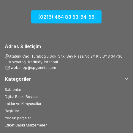
(0216) 464 83 53-54-55
Adres & İletişim
Atatürk Cad. Turaboğlu Sok. Sıtkı Bey Plaza No:2/1 K:5 D:18 34736
Kozyatağı-Kadıköy-İstanbul
webshop@spgprints.com
Kategoriler
Şablonlar
Dijital Baskı Boyaları
Laklar ve Kimyasallar
Başlıklar
Yedek parçalar
Etiket Baskı Malzemeleri