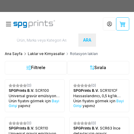
Yeni Üyelere Özel
50 TL İNDİRİM KUPONU!
Hesabım
Sepet
ARA
Ana Sayfa
Laklar ve Kimyasallar
Rotasyon lakları
Filtrele
Sırala
(0)
(0)
SPGPrints B.V.
SCR100
SPGPrints B.V.
SCR101CF
Universal gravür emülsiyonu,
Hassaslandırıcı, 0,5 kg'lık
Ürün fiyatını görmek için
Bayi
Ürün fiyatını görmek için
Bayi
5 kg'lık bidon
bidon
Girişi
yapınız
Girişi
yapınız
(0)
(0)
SPGPrints B.V.
SCR110
SPGPrints B.V.
SCR63 İnce
Universal gravür emülsiyonu,
detaylar için gravür