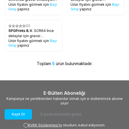
Ürün fiyatını görmek için
Bayi
Ürün fiyatını görmek için
Bayi
5 kg'lık bidon
emülsiyonu; 5 kg'lık bidon
Girişi
yapınız
Girişi
yapınız
(0)
SPGPrints B.V.
SCR64 İnce
detaylar için gravür
Ürün fiyatını görmek için
Bayi
emülsiyonu, 5 kg'lık bidon
Girişi
yapınız
Toplam
5
ürün bulunmaktadır.
E-Bülten Aboneliği
Kampanya ve yeniliklerden haberdar olmak için e-bültenimize abone
olun!
Kayıt Ol
KVKK Sözleşmesi'ni
okudum, kabul ediyorum.