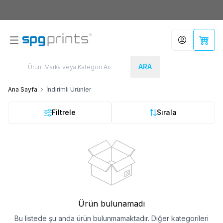
Yeni Üyelere Özel
50 TL İNDİRİM KUPONU!
Hesabım
Sepet
ARA
Ana Sayfa
İndirimli Ürünler
Filtrele
Sırala
Ürün bulunamadı
Bu listede şu anda ürün bulunmamaktadır. Diğer kategorileri