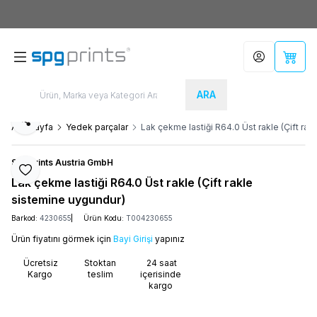
Yeni Üyelere Özel
50 TL İNDİRİM KUPONU!
Hesabım
Sepet
ARA
Paylaş
Ana Sayfa
Yedek parçalar
Lak çekme lastiği R64.0 Üst rakle (Çift ra
SPGPrints Austria GmbH
Favoriye Ekle
Lak çekme lastiği R64.0 Üst rakle (Çift rakle
sistemine uygundur)
Barkod:
4230655
Ürün Kodu:
T004230655
Ürün fiyatını görmek için
Bayi Girişi
yapınız
Ücretsiz
Stoktan
24 saat
Kargo
teslim
içerisinde
kargo