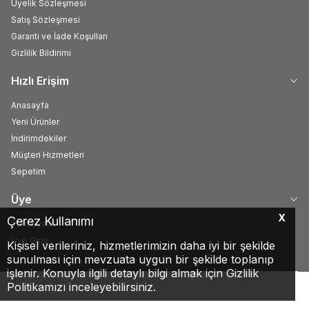
Üyelik Sözleşmesi
Satış Sözleşmesi
Garanti ve İade Koşulları
Gizlilik Bildirimi
Hızlı Erişim
Anasayfa
Yeni Ürünler
İndirimdekiler
Müşteri Hizmetleri
Sepetim
Üye
X
Çerez Kullanımı
Yeni Üyelik
Üye Girişi
Kişisel verileriniz, hizmetlerimizin daha iyi bir şekilde
sunulması için mevzuata uygun bir şekilde toplanıp
işlenir. Konuyla ilgili detaylı bilgi almak için Gizlilik
Politikamızı inceleyebilirsiniz.