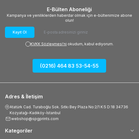
E-Bülten Aboneliği
Kampanya ve yeniliklerden haberdar olmak için e-bültenimize abone
olun!
Kayıt Ol
KVKK Sözleşmesi'ni
okudum, kabul ediyorum.
(0216) 464 83 53-54-55
Adres & İletişim
Atatürk Cad. Turaboğlu Sok. Sıtkı Bey Plaza No:2/1 K:5 D:18 34736
Kozyatağı-Kadıköy-İstanbul
webshop@spgprints.com
Kategoriler