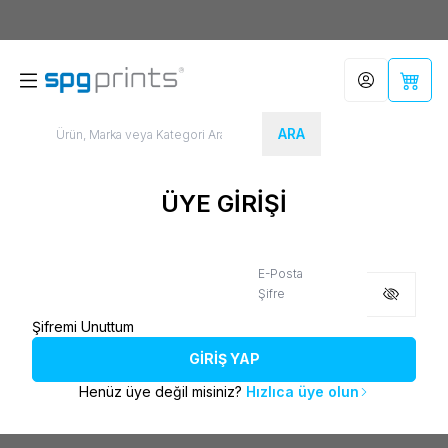
Yeni Üyelere Özel
50 TL İNDİRİM KUPONU!
Hesabım
Sepet
ARA
ÜYE GİRİŞİ
E-Posta
Şifre
Şifremi Unuttum
GİRİŞ YAP
Henüz üye değil misiniz?
Hızlıca üye olun